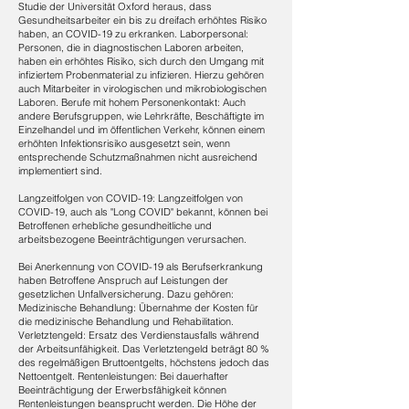
Studie der Universität Oxford heraus, dass
Gesundheitsarbeiter ein bis zu dreifach erhöhtes Risiko
haben, an COVID-19 zu erkranken. Laborpersonal:
Personen, die in diagnostischen Laboren arbeiten,
haben ein erhöhtes Risiko, sich durch den Umgang mit
infiziertem Probenmaterial zu infizieren. Hierzu gehören
auch Mitarbeiter in virologischen und mikrobiologischen
Laboren. Berufe mit hohem Personenkontakt: Auch
andere Berufsgruppen, wie Lehrkräfte, Beschäftigte im
Einzelhandel und im öffentlichen Verkehr, können einem
erhöhten Infektionsrisiko ausgesetzt sein, wenn
entsprechende Schutzmaßnahmen nicht ausreichend
implementiert sind.
Langzeitfolgen von COVID-19: ​Langzeitfolgen von
COVID-19, auch als "Long COVID" bekannt, können bei
Betroffenen erhebliche gesundheitliche und
arbeitsbezogene Beeinträchtigungen verursachen.
Bei Anerkennung von COVID-19 als Berufserkrankung
haben Betroffene Anspruch auf Leistungen der
gesetzlichen Unfallversicherung.
Dazu gehören:
Medizinische Behandlung: Übernahme der Kosten für
die medizinische Behandlung und Rehabilitation.
Verletztengeld: Ersatz des Verdienstausfalls während
der Arbeitsunfähigkeit. Das Verletztengeld beträgt 80 %
des regelmäßigen Bruttoentgelts, höchstens jedoch das
Nettoentgelt. Rentenleistungen: Bei dauerhafter
Beeinträchtigung der Erwerbsfähigkeit können
Rentenleistungen beansprucht werden. Die Höhe der