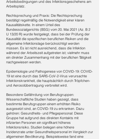
Arbeitsbedingungen und des Infektionsgeschehens am
Arbeitsplatz.
Rechtsprechung und Praxis: ​Die Rechtsprechung
bestätigt regelmäßig die Notwendigkeit einer klaren
Kausalitätskette. In einem Urteil des
Bundessozialgerichts (BSG) vom 20. Mai 2021 (Az. B 2
U 13/20 R) wurde festgelegt, dass bei der Prüfung der
Kausalität die spezifischen beruflichen Risiken und die
allgemeine Infektionslage berücksichtigt werden
müssen. Es ist nicht ausreichend, dass die Infektion
während der Arbeitszeit aufgetreten ist; vielmehr muss
ein direkter Zusammenhang mit der beruflichen Tätigkeit
nachgewiesen werden.
Epidemiologie und Pathogenese von COVID-19: ​COVID-
19 ist eine durch das SARS-CoV-2-Virus verursachte
Infektionskrankheit, die hauptsächlich durch Tröpfchen-
und Aerosolübertragung verbreitet wird.
Besondere Gefährdung von Berufsgruppen: ​
Wissenschaftliche Studien haben gezeigt, dass
bestimmte Berufsgruppen einem erhöhten Risiko
ausgesetzt sind, an COVID-19 zu erkranken. Dazu
gehören: Gesundheits- und Pflegepersonal: Diese
Gruppe hat aufgrund des direkten Kontakts mit
infizierten Personen ein signifikant höheres
Infektionsrisiko. Studien belegen eine höhere
Inzidenzrate unter Gesundheitspersonal im Vergleich zur
allgemeinen Bevölkerung. Beispielsweise fand eine