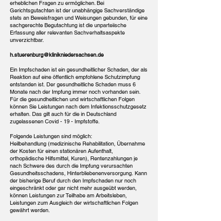
erheblichen Fragen zu ermöglichen. Bei
Gerichtsgutachten ist der unabhängige Sachverständige
stets an Beweisfragen und Weisungen gebunden, für eine
sachgerechte Begutachtung ist die unparteiische
Erfassung aller relevanten Sachverhaltsaspekte
unverzichtbar.
h.stuerenburg@klinikniedersachsen.de
Ein Impfschaden ist ein gesundheitlicher Schaden, der als
Reaktion auf eine öffentlich empfohlene Schutzimpfung
entstanden ist.
Der gesundheitliche Schaden muss 6
Monate nach der Impfung immer noch vorhanden sein.
Für die gesundheitlichen und wirtschaftlichen Folgen
können Sie Leistungen nach dem Infektionsschutzgesetz
erhalten.
Das gilt auch für die in Deutschland
zugelassenen Covid - 19 - Impfstoffe.
Folgende Leistungen sind möglich:
Heilbehandlung (medizinische Rehabilitation, Übernahme
der Kosten für einen stationären Aufenthalt,
orthopädische Hilfsmittel, Kuren), Rentenzahlungen je
nach Schwere des durch die Impfung verursachten
Gesundheitsschadens, Hinterbliebenenversorgung.
Kann
der bisherige Beruf durch den Impfschaden nur noch
eingeschränkt oder gar nicht mehr ausgeübt werden,
können Leistungen zur Teilhabe am Arbeitsleben,
Leistungen zum Ausgleich der wirtschaftlichen Folgen
gewährt werden.