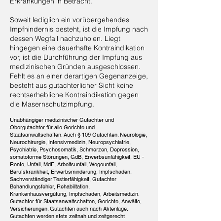
Erkrankungen in Betracht.
Soweit lediglich ein vorübergehendes
Impfhindernis besteht, ist die Impfung nach
dessen Wegfall nachzuholen. Liegt
hingegen eine dauerhafte Kontraindikation
vor, ist die Durchführung der Impfung aus
medizinischen Gründen ausgeschlossen.
Fehlt es an einer derartigen Gegenanzeige,
besteht aus gutachterlicher Sicht keine
rechtserhebliche Kontraindikation gegen
die Masernschutzimpfung.
Unabhängiger medizinischer Gutachter und
Obergutachter für alle Gerichte und
Staatsanwaltschaften. Auch § 109 Gutachten. Neurologie,
Neurochirurgie, Intensivmedizin, Neuropsychiatrie,
Psychiatrie, Psychosomatik, Schmerzen, Depression,
somatoforme Störungen, GdB, Erwerbsunfähigkeit, EU -
Rente, Unfall, MdE, Arbeitsunfall, Wegeunfall,
Berufskrankheit, Erwerbsminderung, Impfschaden.
Sachverständiger Testierfähigkeit, Gutachter
Behandlungsfehler, Rehabilitation,
Krankenhausvergütung, Impfschaden, Arbeitsmedizin.
Gutachter für Staatsanwaltschaften, Gerichte, Anwälte,
Versicherungen. Gutachten auch nach Aktenlage.
Gutachten werden stets zeitnah und zeitgerecht