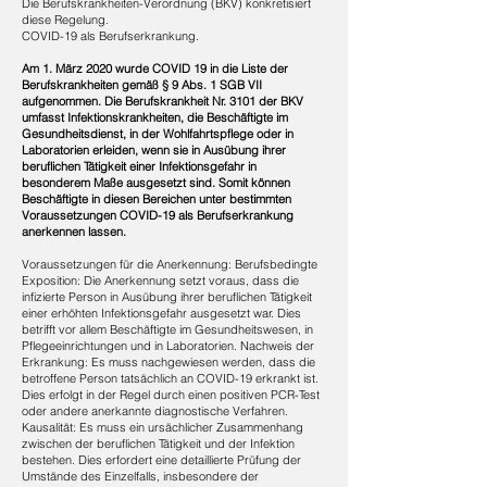
Die Berufskrankheiten-Verordnung (BKV) konkretisiert
diese Regelung.
COVID-19 als Berufserkrankung.
Am 1. März 2020 wurde COVID 19 in die Liste der
Berufskrankheiten gemäß § 9 Abs. 1 SGB VII
aufgenommen. Die Berufskrankheit Nr. 3101 der BKV
umfasst Infektionskrankheiten, die Beschäftigte im
Gesundheitsdienst, in der Wohlfahrtspflege oder in
Laboratorien erleiden, wenn sie in Ausübung ihrer
beruflichen Tätigkeit einer Infektionsgefahr in
besonderem Maße ausgesetzt sind. Somit können
Beschäftigte in diesen Bereichen unter bestimmten
Voraussetzungen COVID-19 als Berufserkrankung
anerkennen lassen.
Voraussetzungen für die Anerkennung: ​Berufsbedingte
Exposition: Die Anerkennung setzt voraus, dass die
infizierte Person in Ausübung ihrer beruflichen Tätigkeit
einer erhöhten Infektionsgefahr ausgesetzt war. Dies
betrifft vor allem Beschäftigte im Gesundheitswesen, in
Pflegeeinrichtungen und in Laboratorien. Nachweis der
Erkrankung: Es muss nachgewiesen werden, dass die
betroffene Person tatsächlich an COVID-19 erkrankt ist.
Dies erfolgt in der Regel durch einen positiven PCR-Test
oder andere anerkannte diagnostische Verfahren.
Kausalität: Es muss ein ursächlicher Zusammenhang
zwischen der beruflichen Tätigkeit und der Infektion
bestehen. Dies erfordert eine detaillierte Prüfung der
Umstände des Einzelfalls, insbesondere der