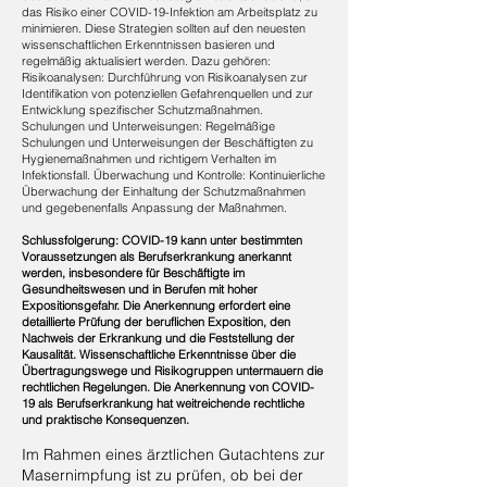
das Risiko einer COVID-19-Infektion am Arbeitsplatz zu
minimieren. Diese Strategien sollten auf den neuesten
wissenschaftlichen Erkenntnissen basieren und
regelmäßig aktualisiert werden. Dazu gehören:
Risikoanalysen: Durchführung von Risikoanalysen zur
Identifikation von potenziellen Gefahrenquellen und zur
Entwicklung spezifischer Schutzmaßnahmen.
Schulungen und Unterweisungen: Regelmäßige
Schulungen und Unterweisungen der Beschäftigten zu
Hygienemaßnahmen und richtigem Verhalten im
Infektionsfall. Überwachung und Kontrolle: Kontinuierliche
Überwachung der Einhaltung der Schutzmaßnahmen
und gegebenenfalls Anpassung der Maßnahmen.
Schlussfolgerung: ​COVID-19 kann unter bestimmten
Voraussetzungen als Berufserkrankung anerkannt
werden, insbesondere für Beschäftigte im
Gesundheitswesen und in Berufen mit hoher
Expositionsgefahr. Die Anerkennung erfordert eine
detaillierte Prüfung der beruflichen Exposition, den
Nachweis der Erkrankung und die Feststellung der
Kausalität. Wissenschaftliche Erkenntnisse über die
Übertragungswege und Risikogruppen untermauern die
rechtlichen Regelungen. Die Anerkennung von COVID-
19 als Berufserkrankung hat weitreichende rechtliche
und praktische Konsequenzen.
Im Rahmen eines ärztlichen Gutachtens zur
Masernimpfung ist zu prüfen, ob bei der