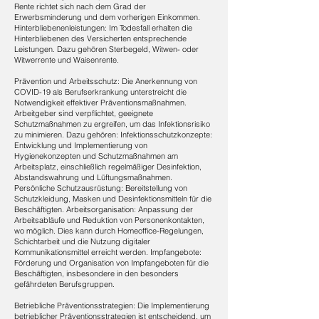
Rente richtet sich nach dem Grad der
Erwerbsminderung und dem vorherigen Einkommen.
Hinterbliebenenleistungen: Im Todesfall erhalten die
Hinterbliebenen des Versicherten entsprechende
Leistungen. Dazu gehören Sterbegeld, Witwen- oder
Witwerrente und Waisenrente.
Prävention und Arbeitsschutz: ​Die Anerkennung von
COVID-19 als Berufserkrankung unterstreicht die
Notwendigkeit effektiver Präventionsmaßnahmen.
Arbeitgeber sind verpflichtet, geeignete
Schutzmaßnahmen zu ergreifen, um das Infektionsrisiko
zu minimieren. Dazu gehören: Infektionsschutzkonzepte:
Entwicklung und Implementierung von
Hygienekonzepten und Schutzmaßnahmen am
Arbeitsplatz, einschließlich regelmäßiger Desinfektion,
Abstandswahrung und Lüftungsmaßnahmen.
Persönliche Schutzausrüstung: Bereitstellung von
Schutzkleidung, Masken und Desinfektionsmitteln für die
Beschäftigten. Arbeitsorganisation: Anpassung der
Arbeitsabläufe und Reduktion von Personenkontakten,
wo möglich. Dies kann durch Homeoffice-Regelungen,
Schichtarbeit und die Nutzung digitaler
Kommunikationsmittel erreicht werden. Impfangebote:
Förderung und Organisation von Impfangeboten für die
Beschäftigten, insbesondere in den besonders
gefährdeten Berufsgruppen.
Betriebliche Präventionsstrategien: ​Die Implementierung
betrieblicher Präventionsstrategien ist entscheidend, um