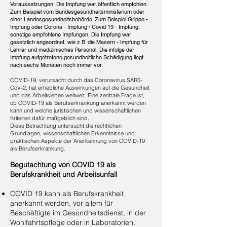
Voraussetzungen:
Die Impfung war öffentlich empfohlen.
Zum Beispiel vom Bundesgesundheitsministerium oder
einer Landesgesundheitsbehörde. Zum Beispiel Grippe -
Impfung oder Corona - Impfung / Covid 19 - Impfung,
sonstige empfohlene Impfungen.
Die Impfung war
gesetzlich angeordnet, wie z.B. die Masern - Impfung für
Lehrer und medizinisches Personal.
Die infolge der
Impfung aufgetretene gesundheitliche Schädigung liegt
nach sechs Monaten noch immer vor.
COVID-19, verursacht durch das Coronavirus SARS-
CoV-2, hat erhebliche Auswirkungen auf die Gesundheit
und das Arbeitsleben weltweit. ​Eine zentrale Frage ist,
ob COVID-19 als Berufserkrankung anerkannt werden
kann und welche juristischen und wissenschaftlichen
Kriterien dafür maßgeblich sind.
Diese Betrachtung untersucht die rechtlichen
Grundlagen, wissenschaftlichen Erkenntnisse und
praktischen Aspekte der Anerkennung von COVID-19
als Berufserkrankung.
Begutachtung von COVID 19 als
Berufskrankheit und Arbeitsunfall
COVID 19 kann als Berufskrankheit
anerkannt werden, vor allem für
Beschäftigte im Gesundheitsdienst, in der
Wohlfahrtspflege oder in Laboratorien,