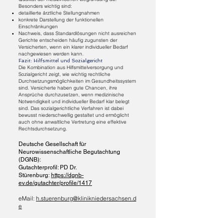
Besonders wichtig sind:
detaillierte ärztliche Stellungnahmen
konkrete Darstellung der funktionellen
Einschränkungen
Nachweis, dass Standardlösungen nicht ausreichen
Gerichte entscheiden häufig zugunsten der
Versicherten, wenn ein klarer individueller Bedarf
nachgewiesen werden kann.
Fazit: Hilfsmittel und Sozialgericht
Die Kombination aus Hilfsmittelversorgung und
Sozialgericht zeigt, wie wichtig rechtliche
Durchsetzungsmöglichkeiten im Gesundheitssystem
sind. Versicherte haben gute Chancen, ihre
Ansprüche durchzusetzen, wenn medizinische
Notwendigkeit und individueller Bedarf klar belegt
sind. Das sozialgerichtliche Verfahren ist dabei
bewusst niederschwellig gestaltet und ermöglicht
auch ohne anwaltliche Vertretung eine effektive
Rechtsdurchsetzung.
Deutsche Gesellschaft für
Neurowissenschaftliche Begutachtung
(DGNB):
Gutachterprofil: PD Dr.
Stürenburg:
https://dgnb-
ev.de/gutachter/profile/1417
eMail:
h.stuerenburg@klinikniedersachsen.d
e