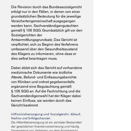
Die Revision durch das Bundessozialgericht
erfolgt nur in den Fällen, in denen von einer
grundsätzlichen Bedeutung für die jeweilige
Versichertengemeinschaft ausgegangen
werden kann.
Sachverständigengutachten
gemäß § 106 SGG: Grundsätzlich gilt vor den
Sozialgerichten der
Amtsermittlungsgrundsatz. Das Gericht ist
verpflichtet, sich zu Beginn des Verfahrens
umfassend über den Gesundheitszustand
des Klägers zu informieren, ohne dass er
dies selbst beantragen muss.
Dabei stützt sich das Gericht auf vorhandene
medizinische Dokumente wie ärztliche
Atteste, Befund- und Entlassungsberichte
von Kliniken und ordnet gegebenenfalls
ergänzend eine Begutachtung gemäß
§
106
SGG an. Auf die Fachrichtung und die
Sachverständigenwahl hat der Kläger dabei
keinen Einfluss, sie werden durch das
Gericht bestimmt.
Hilfsmittelversorgung und Sozialgericht: Ablauf,
Rechte und Erfolgschancen
Die Hilfsmittelversorgung ist ein zentraler Bestandteil
der gesetzlichen Krankenversicherung und häufig
Gegenstand von Verfahren vor dem Sozialgericht.