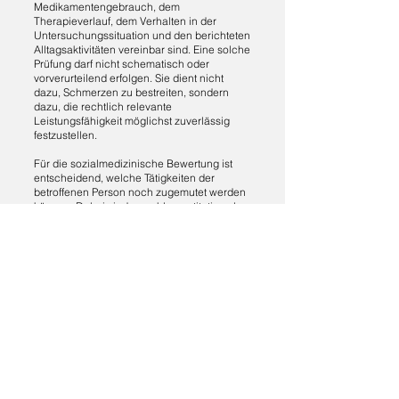
Medikamentengebrauch, dem
Therapieverlauf, dem Verhalten in der
Untersuchungssituation und den berichteten
Alltagsaktivitäten vereinbar sind. Eine solche
Prüfung darf nicht schematisch oder
vorverurteilend erfolgen. Sie dient nicht
dazu, Schmerzen zu bestreiten, sondern
dazu, die rechtlich relevante
Leistungsfähigkeit möglichst zuverlässig
festzustellen.
Für die sozialmedizinische Bewertung ist
entscheidend, welche Tätigkeiten der
betroffenen Person noch zugemutet werden
können. Dabei sind sowohl quantitative als
auch qualitative Leistungseinschränkungen
zu berücksichtigen. Quantitativ ist zu prüfen,
in welchem zeitlichen Umfang eine
Erwerbstätigkeit noch möglich ist. Qualitativ
ist zu beurteilen, ob bestimmte Belastungen
ausgeschlossen werden müssen, etwa
schweres Heben und Tragen, dauerhaftes
Stehen oder Sitzen, monotone
Zwangshaltungen, Arbeiten unter hohem
Zeitdruck, Nachtarbeit, Akkordarbeit oder
Tätigkeiten mit besonderer psychischer
Belastung. Bei ausgeprägter Symptomatik
können auch ein erhöhter Pausenbedarf,