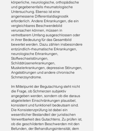
körperliche, neurologische, orthopädische
und gegebenenfalls rheumatologische
Untersuchung. Ebenso ist eine
angemessene Differentialdiagnostik
erforderlich. Andere Erkrankungen, die ein
vergleichbares Beschwerdebild
verursachen können, müssen in
vertretbarem Umfang ausgeschlossen oder
in ihrer Bedeutung für das Gesamtbild
bewertet werden. Dazu zählen insbesondere
entzündlich-rheumatische Erkrankungen,
neurologische Erkrankungen,
Stoffwechselstörungen,
Schilddrüsenerkrankungen,
Muskelerkrankungen, depressive Störungen,
Angststörungen und andere chronische
Schmerzsyndrome.
Im Mittelpunkt der Begutachtung steht nicht
die Frage, ob Schmerzen subjektiv
angegeben werden, sondern ob die daraus
abgeleiteten Einschränkungen plausibel,
konsistent und funktionell bedeutsam sind.
Die Konsistenzprüfung ist dabei ein
wesentlicher Bestandteil der juristischen
Verwertbarkeit des Gutachtens. Zu prüfen ist,
ob die geschilderten Beschwerden mit den
Befunden, der Behandlungsintensität, dem