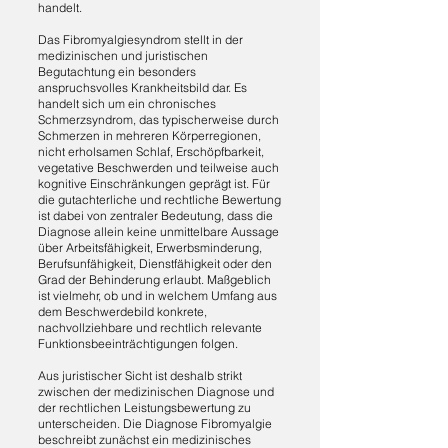
handelt.
Das Fibromyalgiesyndrom stellt in der
medizinischen und juristischen
Begutachtung ein besonders
anspruchsvolles Krankheitsbild dar. Es
handelt sich um ein chronisches
Schmerzsyndrom, das typischerweise durch
Schmerzen in mehreren Körperregionen,
nicht erholsamen Schlaf, Erschöpfbarkeit,
vegetative Beschwerden und teilweise auch
kognitive Einschränkungen geprägt ist. Für
die gutachterliche und rechtliche Bewertung
ist dabei von zentraler Bedeutung, dass die
Diagnose allein keine unmittelbare Aussage
über Arbeitsfähigkeit, Erwerbsminderung,
Berufsunfähigkeit, Dienstfähigkeit oder den
Grad der Behinderung erlaubt. Maßgeblich
ist vielmehr, ob und in welchem Umfang aus
dem Beschwerdebild konkrete,
nachvollziehbare und rechtlich relevante
Funktionsbeeinträchtigungen folgen.
Aus juristischer Sicht ist deshalb strikt
zwischen der medizinischen Diagnose und
der rechtlichen Leistungsbewertung zu
unterscheiden. Die Diagnose Fibromyalgie
beschreibt zunächst ein medizinisches