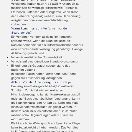
Versicherte haben nach § 33 SGB V Anspruch auf
medizinisch notwendige Hilfsmittel wie Rollstühle,
Prothesen, Orthesen oder Hörgeräte, wenn diese
den Behandlungserfolg sichern, eine Behinderung
ausgleichen oder einer Verschlechterung
vorbeugen.
Wann kommt es zum Verfahren vor dem
Sozialgericht?
Ein Verfahren vor dem Sozialgericht entsteht
typischerweise, wenn die Krankenkasse die
Kostenübernahme für ein Hilfsmittel ablehnt oder nur
eine unzureichende Versorgung genehmigt. Häufige
Ablehnungsgründe sind:
fehlende medizinische Notwendigkeit
Verweis auf eine günstigere Standardversorgung
Einordnung als Gebrauchsgegenstand des
täglichen Lebens
In solchen Fällen haben Versicherte das Recht,
gegen die Entscheidung vorzugehen.
Ablauf: Von der Ablehnung bis zur Klage
Der Weg zum Sozialgericht erfolgt in mehreren
Schritten. Zunächst wird ein Antrag auf
Hilfsmittelversorgung bei der Krankenkasse gestellt,
meist auf Basis einer ärztlichen Verordnung. Lehnt
die Krankenkasse den Antrag ab, kann innerhalb
eines Monats Widerspruch eingelegt werden. In
diesem Stadium ist es entscheidend, zusätzliche
medizinische Begründungen oder Gutachten
einzureichen.
Bleibt auch der Widerspruch erfolglos, kann Klage
beim Sozialgericht erhoben werden. Das Verfahren
ist für Versicherte gerichtskostenfrei, was den