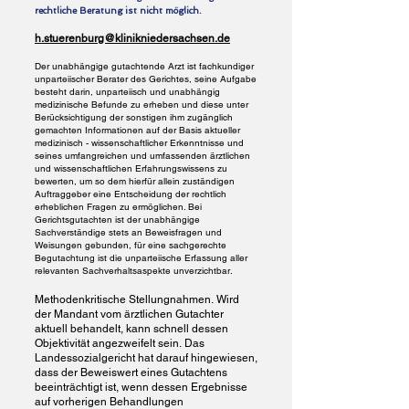
rechtliche Beratung ist nicht möglich.
h.stuerenburg@klinikniedersachsen.de
Der unabhängige gutachtende Arzt ist fachkundiger
unparteiischer Berater des Gerichtes, seine Aufgabe
besteht darin, unparteiisch und unabhängig
medizinische Befunde zu erheben und diese unter
Berücksichtigung der sonstigen ihm zugänglich
gemachten Informationen auf der Basis aktueller
medizinisch - wissenschaftlicher Erkenntnisse und
seines umfangreichen und umfassenden ärztlichen
und wissenschaftlichen Erfahrungswissens zu
bewerten, um so dem hierfür allein zuständigen
Auftraggeber eine Entscheidung der rechtlich
erheblichen Fragen zu ermöglichen. Bei
Gerichtsgutachten ist der unabhängige
Sachverständige stets an Beweisfragen und
Weisungen gebunden, für eine sachgerechte
Begutachtung ist die unparteiische Erfassung aller
relevanten Sachverhaltsaspekte unverzichtbar.
Methodenkritische Stellungnahmen.
Wird
der Mandant vom ärztlichen Gutachter
aktuell behandelt, kann schnell dessen
Objektivität angezweifelt sein.
Das
Landessozialgericht hat darauf hingewiesen,
dass der Beweiswert eines Gutachtens
beeinträchtigt ist, wenn dessen Ergebnisse
auf vorherigen Behandlungen