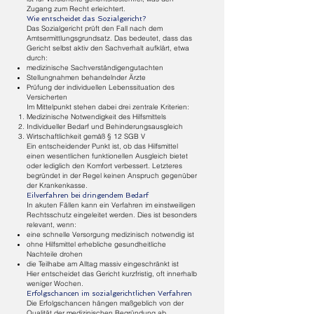
Zugang zum Recht erleichtert.
Wie entscheidet das Sozialgericht?
Das Sozialgericht prüft den Fall nach dem
Amtsermittlungsgrundsatz. Das bedeutet, dass das
Gericht selbst aktiv den Sachverhalt aufklärt, etwa
durch:
medizinische Sachverständigengutachten
Stellungnahmen behandelnder Ärzte
Prüfung der individuellen Lebenssituation des
Versicherten
Im Mittelpunkt stehen dabei drei zentrale Kriterien:
Medizinische Notwendigkeit des Hilfsmittels
Individueller Bedarf und Behinderungsausgleich
Wirtschaftlichkeit gemäß § 12 SGB V
Ein entscheidender Punkt ist, ob das Hilfsmittel
einen wesentlichen funktionellen Ausgleich bietet
oder lediglich den Komfort verbessert. Letzteres
begründet in der Regel keinen Anspruch gegenüber
der Krankenkasse.
Eilverfahren bei dringendem Bedarf
In akuten Fällen kann ein Verfahren im einstweiligen
Rechtsschutz eingeleitet werden. Dies ist besonders
relevant, wenn:
eine schnelle Versorgung medizinisch notwendig ist
ohne Hilfsmittel erhebliche gesundheitliche
Nachteile drohen
die Teilhabe am Alltag massiv eingeschränkt ist
Hier entscheidet das Gericht kurzfristig, oft innerhalb
weniger Wochen.
Erfolgschancen im sozialgerichtlichen Verfahren
Die Erfolgschancen hängen maßgeblich von der
Qualität der medizinischen Begründung ab.